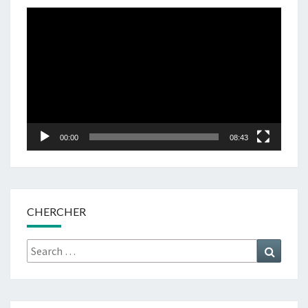
Lecteur
vidéo
00:00
08:43
CHERCHER
Search
Search
for: