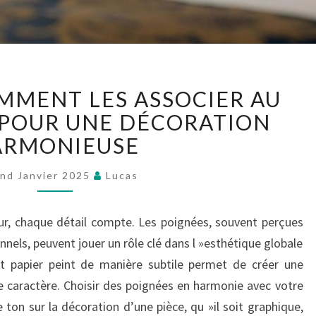
POIGNÉES
OMMENT LES ASSOCIER AU
:
COMMENT
T POUR UNE DÉCORATION
LES
ARMONIEUSE
ASSOCIER
AU
nd Janvier 2025
Lucas
PAPIER
PEINT
ur, chaque détail compte. Les poignées, souvent perçues
POUR
UNE
els, peuvent jouer un rôle clé dans l »esthétique globale
DÉCORATION
et papier peint de manière subtile permet de créer une
HARMONIEUSE
 caractère. Choisir des poignées en harmonie avec votre
 ton sur la décoration d’une pièce, qu »il soit graphique,