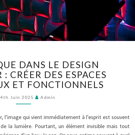
L’ACOUSTIQUE
QUE DANS LE DESIGN
DANS
LE
 : CRÉER DES ESPACES
DESIGN
X ET FONCTIONNELS
D’INTÉRIEUR
:
24th Juin 2025
Admin
CRÉER
DES
r, l’image qui vient immédiatement à l’esprit est souvent
ESPACES
HARMONIEUX
 de la lumière. Pourtant, un élément invisible mais tout
ET