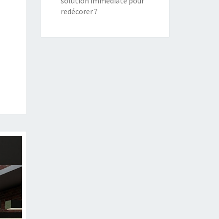
solution immédiate pour
redécorer ?