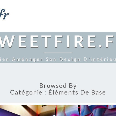
WEETFIRE.
ien Aménager Son Design D'intérie
Browsed By
Catégorie :
Éléments De Base