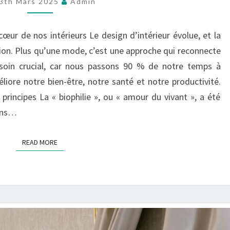
DANS
3th Mars 2025
Admin
LE
DESIGN
cœur de nos intérieurs Le design d’intérieur évolue, et la
D’INTÉRIEUR
tion. Plus qu’une mode, c’est une approche qui reconnecte
MODERNE
soin crucial, car nous passons 90 % de notre temps à
éliore notre bien-être, notre santé et notre productivité.
 principes La « biophilie », ou « amour du vivant », a été
dans…
READ MORE
READ MORE