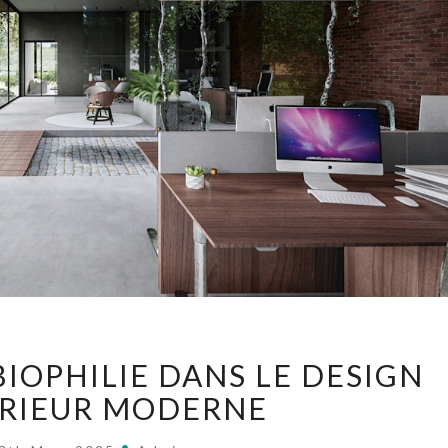
L’IMPACT
BIOPHILIE DANS LE DESIGN
DE
LA
ÉRIEUR MODERNE
BIOPHILIE