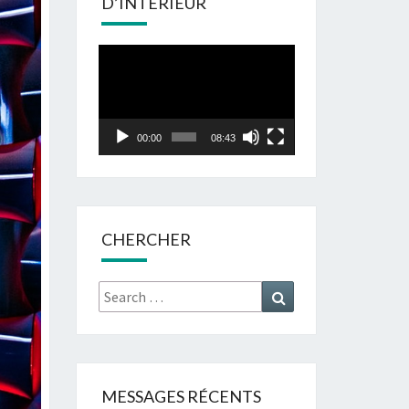
D’INTÉRIEUR
Lecteur
vidéo
00:00
08:43
CHERCHER
Search
Search
for:
MESSAGES RÉCENTS