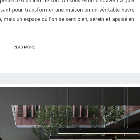
érience d’un lieu : le son. On sous-estime souvent à quel
FONCTIONNELS
ssant pour transformer une maison en un véritable havre
, mais un espace où l’on se sent bien, serein et apaisé en
READ MORE
READ MORE